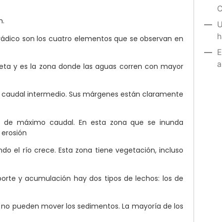
C
n.
U
h
orádico son los cuatro elementos que se observan en
E
a
queta y es la zona donde las aguas corren con mayor
de caudal intermedio. Sus márgenes están claramente
as de máximo caudal. En esta zona que se inunda
 erosión
o el río crece. Esta zona tiene vegetación, incluso
rte y acumulación hay dos tipos de lechos: los de
s no pueden mover los sedimentos. La mayoría de los