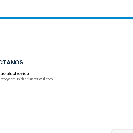
CTANOS
eo electrónico
acto@comunidadplanetaazul.com