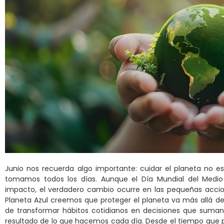
Junio nos recuerda algo importante: cuidar el planeta no e
tomamos todos los días. Aunque el Día Mundial del Medio 
impacto, el verdadero cambio ocurre en las pequeñas acci
Planeta Azul creemos que proteger el planeta va más allá de 
de transformar hábitos cotidianos en decisiones que suman. 
resultado de lo que hacemos cada día. Desde el tiempo que 