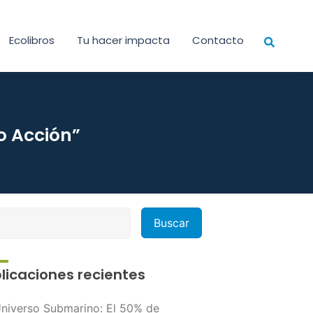
Ecolibros
Tu hacer impacta
Contacto
o Acción”
licaciones recientes
niverso Submarino: El 50% de