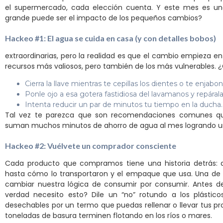
el supermercado, cada elección cuenta. Y este mes es un
grande puede ser el impacto de los pequeños cambios?
Hackeo #1: El agua se cuida en casa (y con detalles bobos)
extraordinarias, pero la realidad es que el cambio empieza en
recursos más valiosos, pero también de los más vulnerables. 
Cierra la llave mientras te cepillas los dientes o te enjabo
Ponle ojo a esa gotera fastidiosa del lavamanos y repáral
Intenta reducir un par de minutos tu tiempo en la ducha.
Tal vez te parezca que son recomendaciones comunes que
suman muchos minutos de ahorro de agua al mes logrando u
Hackeo #2: Vuélvete un comprador consciente
Cada producto que compramos tiene una historia detrás: 
hasta cómo lo transportaron y el empaque que usa. Una de 
cambiar nuestra lógica de consumir por consumir. Antes de
verdad necesito esto? Dile un “no” rotundo a los plástic
desechables por un termo que puedas rellenar o llevar tus pr
toneladas de basura terminen flotando en los ríos o mares.