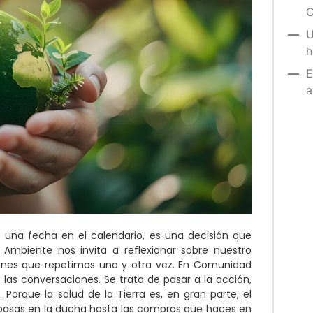
C
U
h
E
a
s una fecha en el calendario, es una decisión que
Ambiente nos invita a reflexionar sobre nuestro
ones que repetimos una y otra vez. En Comunidad
las conversaciones. Se trata de pasar a la acción,
Porque la salud de la Tierra es, en gran parte, el
pasas en la ducha hasta las compras que haces en