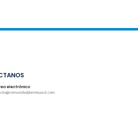
CTANOS
eo electrónico
acto@comunidadplanetaazul.com