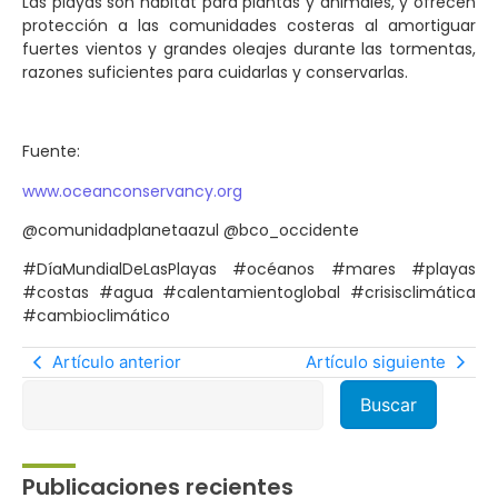
Las playas son hábitat para plantas y animales, y ofrecen
protección a las comunidades costeras al amortiguar
fuertes vientos y grandes oleajes durante las tormentas,
razones suficientes para cuidarlas y conservarlas.
Fuente:
www.oceanconservancy.org
@comunidadplanetaazul @bco_occidente
#DíaMundialDeLasPlayas #océanos #mares #playas
#costas #agua #calentamientoglobal #crisisclimática
#cambioclimático
Artículo anterior
Artículo siguiente
Publicaciones recientes