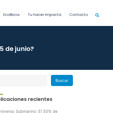
Ecolibros
Tu hacer impacta
Contacto
5 de junio?
licaciones recientes
niverso Submarino: El 50% de