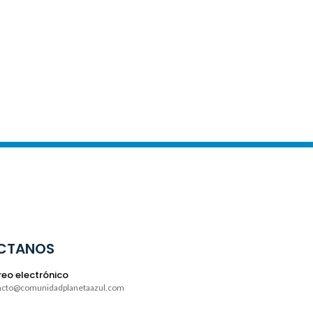
CTANOS
eo electrónico
acto@comunidadplanetaazul.com