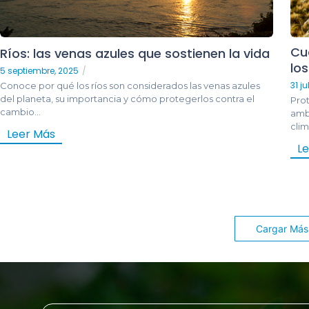
Cu
Ríos: las venas azules que sostienen la vida
lo
5 septiembre, 2025
/
31 ju
Conoce por qué los ríos son considerados las venas azules
del planeta, su importancia y cómo protegerlos contra el
Prot
cambio...
amb
clim
Leer Más
L
Cargar Más