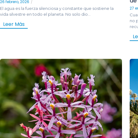
de
26 febrero, 2026
/
27 e
El agua es la fuerza silenciosa y constante que sostiene la
vida silvestre en todo el planeta. No solo dio...
Cuan
no 
Leer Más
recu
L