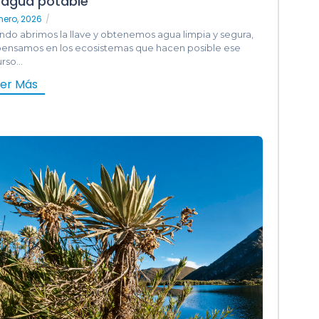
 agua potable
nero, 2026
/
do abrimos la llave y obtenemos agua limpia y segura,
pensamos en los ecosistemas que hacen posible ese
rso...
eer Más