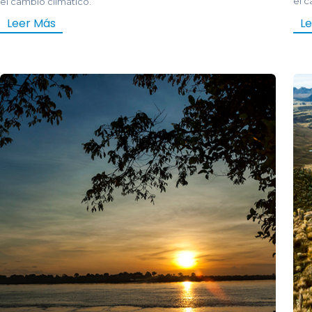
el c
el cambio climático.
L
Leer Más