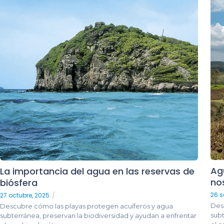
Ag
La importancia del agua en las reservas de
no
biósfera
26 s
27 octubre, 2025
/
Des
Descubre cómo las playas protegen acuíferos y agua
subt
subterránea, preservan la biodiversidad y ayudan a enfrentar