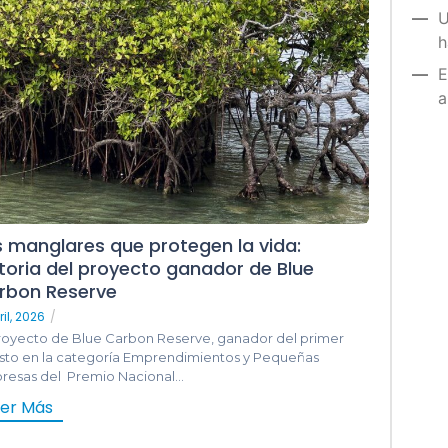
U
h
E
a
s manglares que protegen la vida:
storia del proyecto ganador de Blue
rbon Reserve
ril, 2026
/
proyecto de Blue Carbon Reserve, ganador del primer
sto en la categoría Emprendimientos y Pequeñas
resas del Premio Nacional...
eer Más