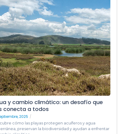
ua y cambio climático: un desafío que
s conecta a todos
eptiembre, 2025
/
cubre cómo las playas protegen acuíferos y agua
erránea, preservan la biodiversidad y ayudan a enfrentar