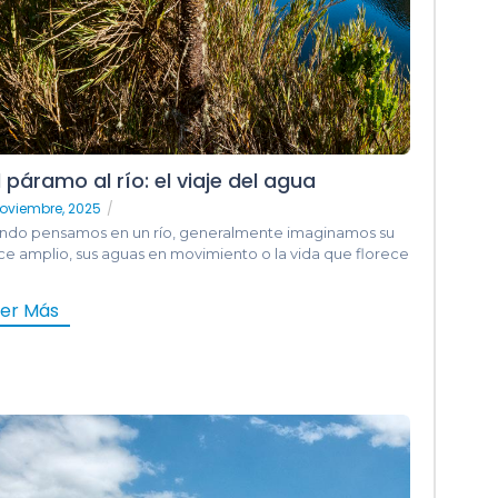
 páramo al río: el viaje del agua
oviembre, 2025
/
ndo pensamos en un río, generalmente imaginamos su
e amplio, sus aguas en movimiento o la vida que florece
eer Más