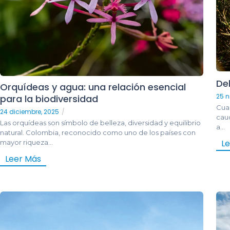
Del
Orquídeas y agua: una relación esencial
25 n
para la biodiversidad
Cua
24 diciembre, 2025
/
cauc
Las orquídeas son símbolo de belleza, diversidad y equilibrio
a...
natural. Colombia, reconocido como uno de los países con
L
mayor riqueza...
Leer Más