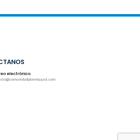
CTANOS
eo electrónico
acto@comunidadplanetaazul.com