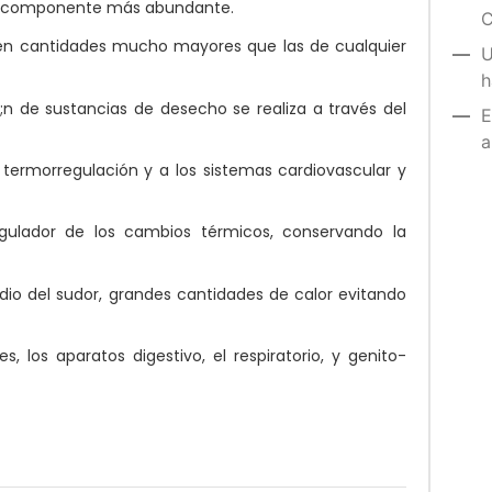
 su componente más abundante.
C
 en cantidades mucho mayores que las de cualquier
U
h
e;n de sustancias de desecho se realiza a través del
E
a
 termorregulación y a los sistemas cardiovascular y
egulador de los cambios térmicos, conservando la
medio del sudor, grandes cantidades de calor evitando
s, los aparatos digestivo, el respiratorio, y genito-