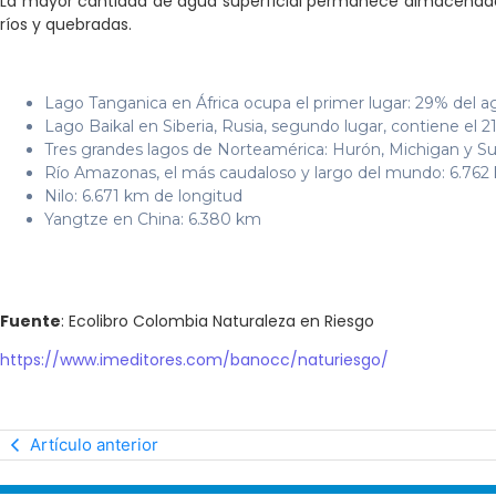
La mayor cantidad de agua superficial permanece almacenada 
ríos y quebradas.
Lago Tanganica en África ocupa el primer lugar: 29% del a
Lago Baikal en Siberia, Rusia, segundo lugar, contiene el 
Tres grandes lagos de Norteamérica: Hurón, Michigan y Su
Río Amazonas, el más caudaloso y largo del mundo: 6.762
Nilo: 6.671 km de longitud
Yangtze en China: 6.380 km
Fuente
: Ecolibro Colombia Naturaleza en Riesgo
https://www.imeditores.com/banocc/naturiesgo/
Artículo anterior