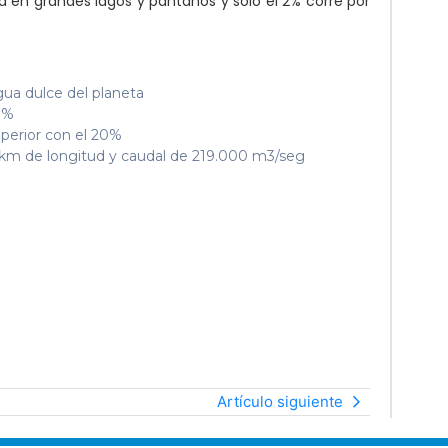
en grandes lagos y pantanos y sólo el 2% corre por
gua dulce del planeta
21%
perior con el 20%
 km de longitud y caudal de 219.000 m3/seg
Artículo siguiente