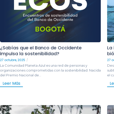
¿Sabías que el Banco de Occidente
La
impulsa la sostenibilidad?
bi
27 octubre, 2025
/
27 o
La Comunidad Planeta Azul es una red de personas y
Des
organizaciones comprometidas con la sostenibilidad. Nacida
subt
del Premio Nacional de...
el c
Leer Más
L