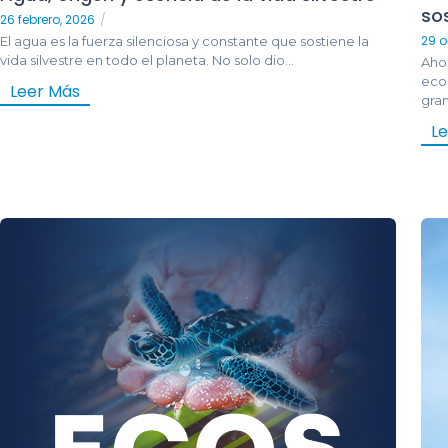
sos
26 febrero, 2026
/
29 o
El agua es la fuerza silenciosa y constante que sostiene la
vida silvestre en todo el planeta. No solo dio...
Ahor
eco
Leer Más
gran
L