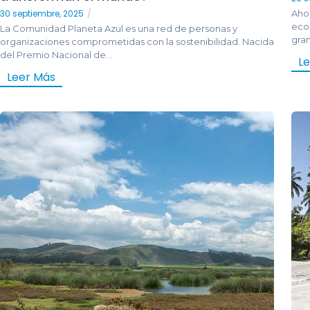
30 septiembre, 2025
/
Ahor
eco
La Comunidad Planeta Azul es una red de personas y
gran
organizaciones comprometidas con la sostenibilidad. Nacida
del Premio Nacional de...
L
Leer Más