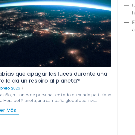
U
h
E
a
abías que apagar las luces durante una
a le da un respiro al planeta?
ebrero, 2026
/
a año, millones de personas en todo el mundo participan
a Hora del Planeta, una campaña global que invita...
eer Más